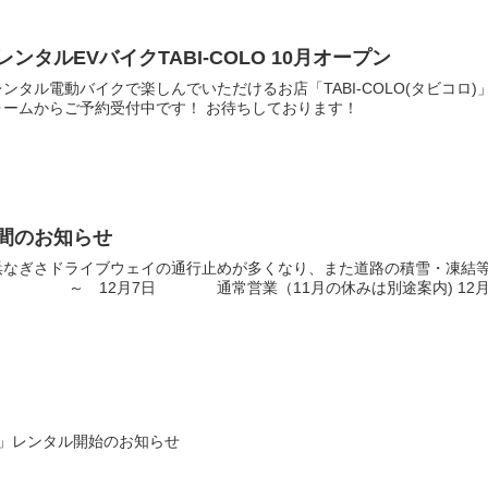
ンタルEVバイクTABI-COLO 10月オープン
ンタル電動バイクで楽しんでいただけるお店「TABI-COLO(タビコロ)」
ォームからご予約受付中です！ お待ちしております！
間のお知らせ
浜なぎさドライブウェイの通行止めが多くなり、また道路の積雪・凍結等
 12月7日 通常営業（11月の休みは別途案内) 12月8日
ク」レンタル開始のお知らせ