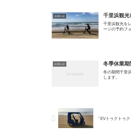
千里浜観光レ
お知らせ
千里浜観光をレ
ージの予約フ
冬季休業期
お知らせ
冬の期間千里
します。 ～
「EVトゥクトゥ